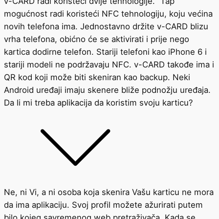
v-CARD radi koristeći dvije tehnologije. “Tap”
mogućnost radi koristeći NFC tehnologiju, koju većina
novih telefona ima. Jednostavno držite v-CARD blizu
vrha telefona, obićno će se aktivirati i prije nego
kartica dodirne telefon. Stariji telefoni kao iPhone 6 i
stariji modeli ne podržavaju NFC. v-CARD takođe ima i
QR kod koji može biti skeniran kao backup. Neki
Android uređaji imaju skenere bliže podnožju uređaja.
Da li mi treba aplikacija da koristim svoju karticu?
Ne, ni Vi, a ni osoba koja skenira Vašu karticu ne mora
da ima aplikaciju. Svoj profil možete ažurirati putem
bilo kojeg savremenog web pretraživača. Kada se